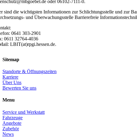
tenschutz@mbgoebel.de oder
06102-7111-0
.
er sind die wichtigsten Informationen zur Schlichtungsstelle und zur Ba
rchsetzungs- und Überwachungsstelle Barrierefreie Informationstech
ntakt:
lefon: 0641 303-2901
x: 0611 32764-4036
Mail: LBIT(at)rpgi.hessen.de.
Sitemap
Standorte & Öffnungszeiten
Karriere
Über Uns
Bewerten Sie uns
Menu
Service und Werkstatt
Fahrzeuge
Angebote
Zubehör
News