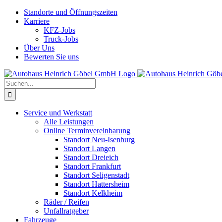
Skip
Standorte und Öffnungszeiten
to
Karriere
content
KFZ-Jobs
Truck-Jobs
Über Uns
Bewerten Sie uns
Suche
nach:
Service und Werkstatt
Alle Leistungen
Online Terminvereinbarung
Standort Neu-Isenburg
Standort Langen
Standort Dreieich
Standort Frankfurt
Standort Seligenstadt
Standort Hattersheim
Standort Kelkheim
Räder / Reifen
Unfallratgeber
Fahrzeuge