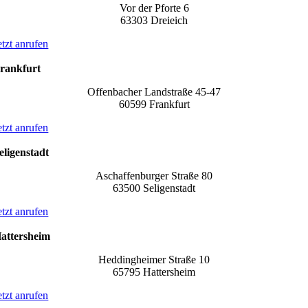
Vor der Pforte 6
63303 Dreieich
etzt anrufen
rankfurt
Offenbacher Landstraße 45-47
60599 Frankfurt
etzt anrufen
eligenstadt
Aschaffenburger Straße 80
63500 Seligenstadt
etzt anrufen
attersheim
Heddingheimer Straße 10
65795 Hattersheim
etzt anrufen