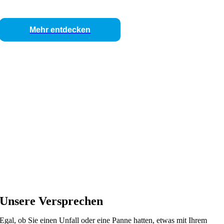
Qualifizierte Mitarbeiter. Original Ford Service. Flexible Terminplanung.
Kostengünstig.
Mehr entdecken
Unsere
Versprechen
Egal, ob Sie einen Unfall oder eine Panne hatten, etwas mit Ihrem