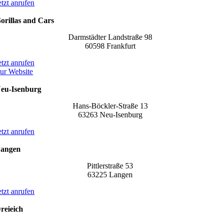
etzt anrufen
orillas and Cars
Darmstädter Landstraße 98
60598 Frankfurt
etzt anrufen
ur Website
eu-Isenburg
Hans-Böckler-Straße 13
63263 Neu-Isenburg
etzt anrufen
angen
Pittlerstraße 53
63225 Langen
etzt anrufen
reieich