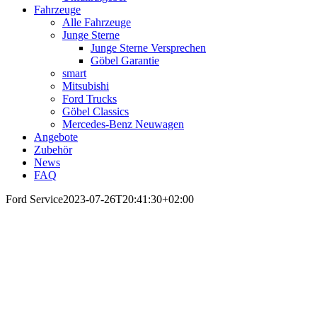
Fahrzeuge
Alle Fahrzeuge
Junge Sterne
Junge Sterne Versprechen
Göbel Garantie
smart
Mitsubishi
Ford Trucks
Göbel Classics
Mercedes-Benz Neuwagen
Angebote
Zubehör
News
FAQ
Ford Service
2023-07-26T20:41:30+02:00
Bester
Ford Service
bei uns in Hattersheim