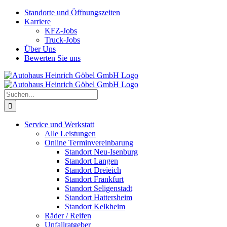
Skip
Standorte und Öffnungszeiten
to
Karriere
content
KFZ-Jobs
Truck-Jobs
Über Uns
Bewerten Sie uns
Suche
nach:
Service und Werkstatt
Alle Leistungen
Online Terminvereinbarung
Standort Neu-Isenburg
Standort Langen
Standort Dreieich
Standort Frankfurt
Standort Seligenstadt
Standort Hattersheim
Standort Kelkheim
Räder / Reifen
Unfallratgeber