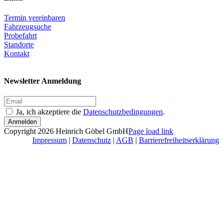
Termin vereinbaren
Fahrzeugsuche
Probefahrt
Standorte
Kontakt
Newsletter Anmeldung
Ja, ich akzeptiere die
Datenschutzbedingungen
.
Anmelden
Facebook
Instagram
LinkedIn
Xing
Copyright 2026 Heinrich Göbel GmbH
Page load link
Nach
Impressum
|
Datenschutz
|
AGB
|
Barrierefreiheitserklärung
oben