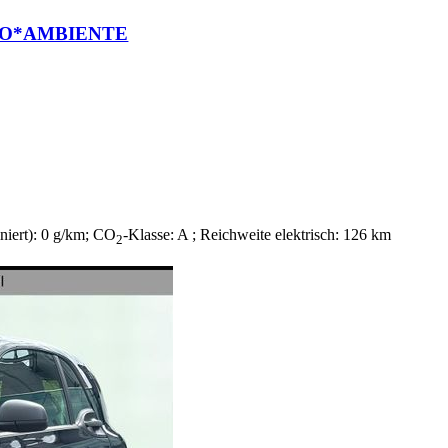
NO*AMBIENTE
niert):
0 g/km
;
CO
-Klasse:
A
;
Reichweite elektrisch:
126 km
2