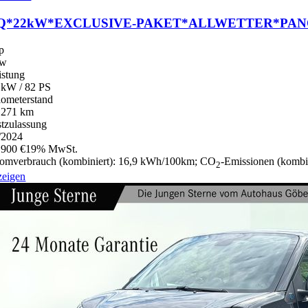
Q*22kW*EXCLUSIVE-PAKET*ALLWETTER*PA
p
kw
istung
 kW / 82 PS
lometerstand
.271 km
stzulassung
/2024
.900 €
19% MwSt.
romverbrauch (kombiniert):
16,9 kWh/100km
;
CO
-Emissionen (kombi
2
zeigen