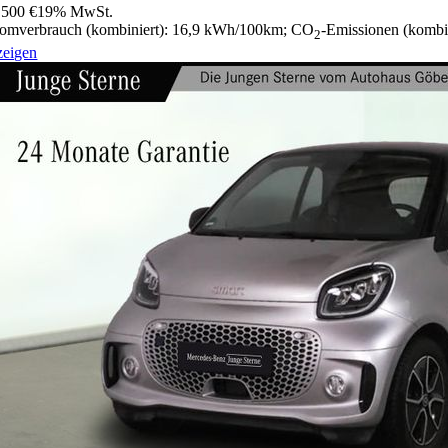
.500 €
19% MwSt.
romverbrauch (kombiniert):
16,9 kWh/100km
;
CO
-Emissionen (kombi
2
zeigen