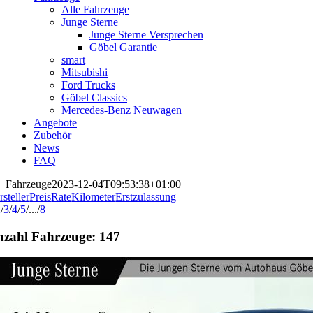
Alle Fahrzeuge
Junge Sterne
Junge Sterne Versprechen
Göbel Garantie
smart
Mitsubishi
Ford Trucks
Göbel Classics
Mercedes-Benz Neuwagen
Angebote
Zubehör
News
FAQ
Fahrzeuge
2023-12-04T09:53:38+01:00
steller
Preis
Rate
Kilometer
Erstzulassung
2
/
3
/
4
/
5
/
...
/
8
nzahl Fahrzeuge:
147