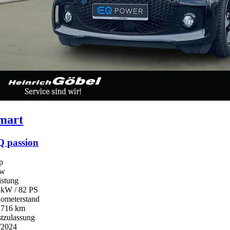
mart
Q passion
p
kw
istung
 kW / 82 PS
lometerstand
.716 km
stzulassung
/2024