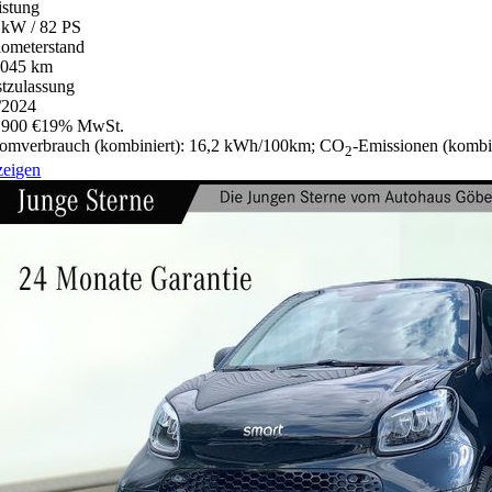
istung
 kW / 82 PS
lometerstand
.045 km
stzulassung
/2024
.900 €
19% MwSt.
romverbrauch (kombiniert):
16,2 kWh/100km
;
CO
-Emissionen (kombi
2
zeigen