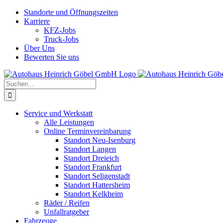
Skip
Standorte und Öffnungszeiten
to
Karriere
content
KFZ-Jobs
Truck-Jobs
Über Uns
Bewerten Sie uns
Suche
nach:
Service und Werkstatt
Alle Leistungen
Online Terminvereinbarung
Standort Neu-Isenburg
Standort Langen
Standort Dreieich
Standort Frankfurt
Standort Seligenstadt
Standort Hattersheim
Standort Kelkheim
Räder / Reifen
Unfallratgeber
Fahrzeuge