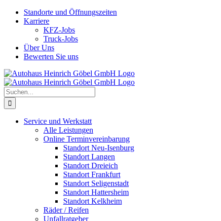
Skip
Standorte und Öffnungszeiten
to
Karriere
content
KFZ-Jobs
Truck-Jobs
Über Uns
Bewerten Sie uns
Suche
nach:
Service und Werkstatt
Alle Leistungen
Online Terminvereinbarung
Standort Neu-Isenburg
Standort Langen
Standort Dreieich
Standort Frankfurt
Standort Seligenstadt
Standort Hattersheim
Standort Kelkheim
Räder / Reifen
Unfallratgeber