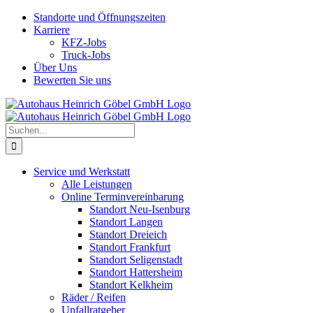
Skip
Standorte und Öffnungszeiten
to
Karriere
content
KFZ-Jobs
Truck-Jobs
Über Uns
Bewerten Sie uns
Suche
nach:
Service und Werkstatt
Alle Leistungen
Online Terminvereinbarung
Standort Neu-Isenburg
Standort Langen
Standort Dreieich
Standort Frankfurt
Standort Seligenstadt
Standort Hattersheim
Standort Kelkheim
Räder / Reifen
Unfallratgeber