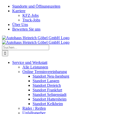
Skip
Standorte und Öffnungszeiten
to
Karriere
content
KFZ-Jobs
Truck-Jobs
Über Uns
Bewerten Sie uns
Suche
nach:
Service und Werkstatt
Alle Leistungen
Online Terminvereinbarung
Standort Neu-Isenburg
Standort Langen
Standort Dreieich
Standort Frankfurt
Standort Seligenstadt
Standort Hattersheim
Standort Kelkheim
Räder / Reifen
Unfallratgeber