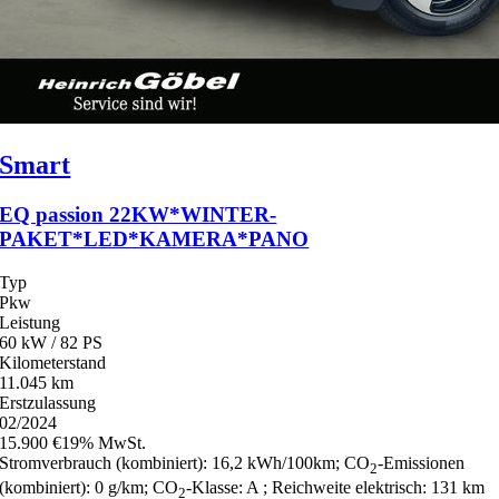
Smart
EQ passion 22KW*WINTER-
PAKET*LED*KAMERA*PANO
Typ
Pkw
Leistung
60 kW / 82 PS
Kilometerstand
11.045 km
Erstzulassung
02/2024
15.900 €
19% MwSt.
Stromverbrauch (kombiniert):
16,2 kWh/100km
;
CO
-Emissionen
2
(kombiniert):
0 g/km
;
CO
-Klasse:
A
;
Reichweite elektrisch:
131 km
2