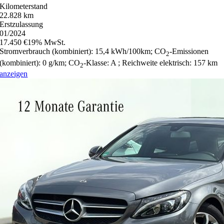
Kilometerstand
22.828 km
Erstzulassung
01/2024
17.450 €
19% MwSt.
Stromverbrauch (kombiniert):
15,4 kWh/100km
;
CO
-Emissionen
2
(kombiniert):
0 g/km
;
CO
-Klasse:
A
;
Reichweite elektrisch:
157 km
2
anzeigen