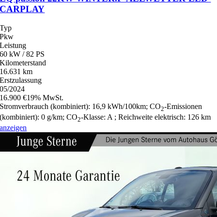
CARPLAY
Typ
Pkw
Leistung
60 kW / 82 PS
Kilometerstand
16.631 km
Erstzulassung
05/2024
16.900 €
19% MwSt.
Stromverbrauch (kombiniert):
16,9 kWh/100km
;
CO
-Emissionen
2
(kombiniert):
0 g/km
;
CO
-Klasse:
A
;
Reichweite elektrisch:
126 km
2
anzeigen