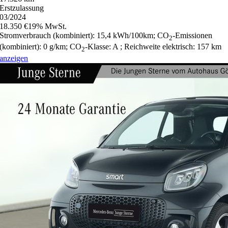
Erstzulassung
03/2024
18.350 €
19% MwSt.
Stromverbrauch (kombiniert):
15,4 kWh/100km
;
CO
-Emissionen
2
(kombiniert):
0 g/km
;
CO
-Klasse:
A
;
Reichweite elektrisch:
157 km
2
anzeigen