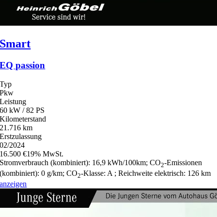
Smart
EQ passion
Typ
Pkw
Leistung
60 kW / 82 PS
Kilometerstand
21.716 km
Erstzulassung
02/2024
16.500 €
19% MwSt.
Stromverbrauch (kombiniert):
16,9 kWh/100km
;
CO
-Emissionen
2
(kombiniert):
0 g/km
;
CO
-Klasse:
A
;
Reichweite elektrisch:
126 km
2
anzeigen