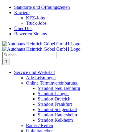
Skip
Standorte und Öffnungszeiten
to
Karriere
content
KFZ-Jobs
Truck-Jobs
Über Uns
Bewerten Sie uns
Suche
nach:
Service und Werkstatt
Alle Leistungen
Online Terminvereinbarung
Standort Neu-Isenburg
Standort Langen
Standort Dreieich
Standort Frankfurt
Standort Seligenstadt
Standort Hattersheim
Standort Kelkheim
Räder / Reifen
Unfallratgeber