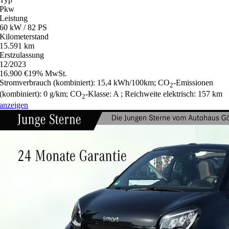
Pkw
Leistung
60 kW / 82 PS
Kilometerstand
15.591 km
Erstzulassung
12/2023
16.900 €
19% MwSt.
Stromverbrauch (kombiniert):
15,4 kWh/100km
;
CO
-Emissionen
2
(kombiniert):
0 g/km
;
CO
-Klasse:
A
;
Reichweite elektrisch:
157 km
2
anzeigen