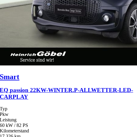
Smart
EQ passion 22KW-WINTER.P-ALLWETTER-LED-
CARPLAY
Typ
Pkw
Leistung
60 kW / 82 PS
Kilometerstand
17.326 km