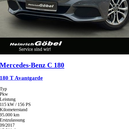
Mercedes-Benz
C 180
180 T Avantgarde
Typ
Pkw
Leistung
115 kW / 156 PS
Kilometerstand
95.000 km
Erstzulassung
09/2017