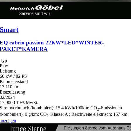
Smart
EQ cabrio passion 22KW*LED*WINTER-
PAKET*KAMERA
Typ
Pkw
Leistung
60 kW / 82 PS
Kilometerstand
13.110 km
Erstzulassung
02/2024
17.900 €
19% MwSt.
Stromverbrauch (kombiniert):
15,4 kWh/100km
;
CO
-Emissionen
2
(kombiniert):
0 g/km
;
CO
-Klasse:
A
;
Reichweite elektrisch:
157 km
2
anzeigen