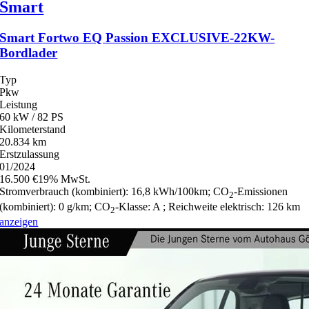
Smart
Smart Fortwo EQ Passion EXCLUSIVE-22KW-
Bordlader
Typ
Pkw
Leistung
60 kW / 82 PS
Kilometerstand
20.834 km
Erstzulassung
01/2024
16.500 €
19% MwSt.
Stromverbrauch (kombiniert):
16,8 kWh/100km
;
CO
-Emissionen
2
(kombiniert):
0 g/km
;
CO
-Klasse:
A
;
Reichweite elektrisch:
126 km
2
anzeigen