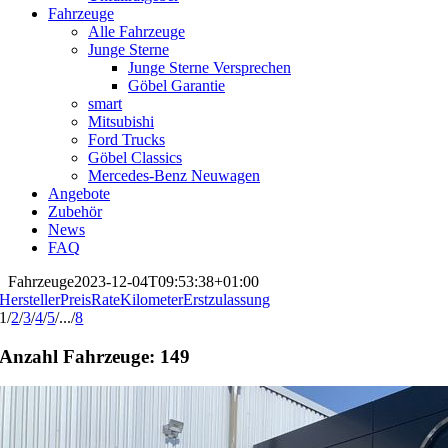
Fahrzeuge
Alle Fahrzeuge
Junge Sterne
Junge Sterne Versprechen
Göbel Garantie
smart
Mitsubishi
Ford Trucks
Göbel Classics
Mercedes-Benz Neuwagen
Angebote
Zubehör
News
FAQ
Fahrzeuge
2023-12-04T09:53:38+01:00
Hersteller
Preis
Rate
Kilometer
Erstzulassung
1
/
2
/
3
/
4
/
5
/
...
/
8
Anzahl Fahrzeuge:
149