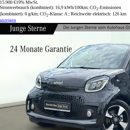
15.900 €
19% MwSt.
Stromverbrauch (kombiniert):
16,9 kWh/100km
;
CO
-Emissionen
2
(kombiniert):
0 g/km
;
CO
-Klasse:
A
;
Reichweite elektrisch:
126 km
2
anzeigen