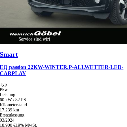
Smart
EQ passion 22KW-WINTER.P-ALLWETTER-LED-
CARPLAY
Typ
Pkw
Leistung
60 kW / 82 PS
Kilometerstand
17.239 km
Erstzulassung
03/2024
18.900 €
19% MwSt.