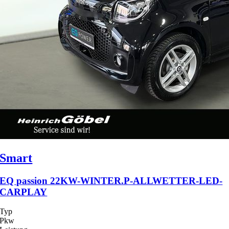
Smart
EQ passion 22KW-WINTER.P-ALLWETTER-LED-
CARPLAY
Typ
Pkw