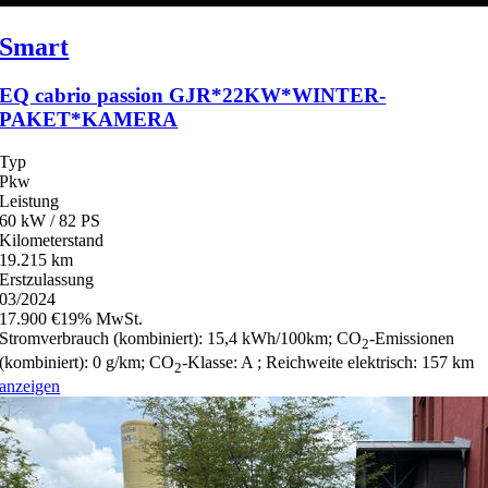
Smart
EQ cabrio passion GJR*22KW*WINTER-
PAKET*KAMERA
Typ
Pkw
Leistung
60 kW / 82 PS
Kilometerstand
19.215 km
Erstzulassung
03/2024
17.900 €
19% MwSt.
Stromverbrauch (kombiniert):
15,4 kWh/100km
;
CO
-Emissionen
2
(kombiniert):
0 g/km
;
CO
-Klasse:
A
;
Reichweite elektrisch:
157 km
2
anzeigen