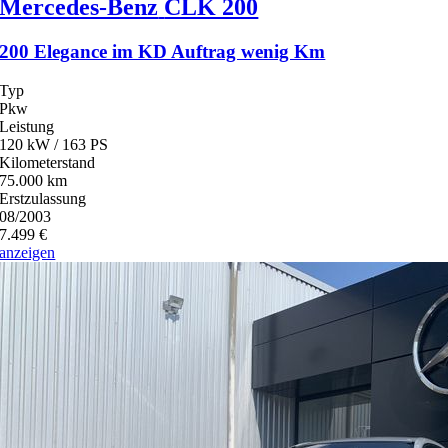
Mercedes-Benz
CLK 200
200 Elegance im KD Auftrag wenig Km
Typ
Pkw
Leistung
120 kW / 163 PS
Kilometerstand
75.000 km
Erstzulassung
08/2003
7.499 €
anzeigen