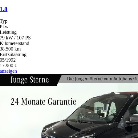
1.8
Typ
Pkw
Leistung
79 kW / 107 PS
Kilometerstand
38.500 km
Erstzulassung
05/1992
17.900 €
anzeigen