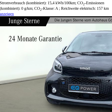
Stromverbrauch (kombiniert):
15,4 kWh/100km
;
CO
-Emissionen
2
(kombiniert):
0 g/km
;
CO
-Klasse:
A
;
Reichweite elektrisch:
157 km
2
anzeigen