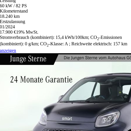
Leistung
60 kW / 82 PS
Kilometerstand
18.240 km
Erstzulassung
01/2024
17.900 €
19% MwSt.
Stromverbrauch (kombiniert):
15,4 kWh/100km
;
CO
-Emissionen
2
(kombiniert):
0 g/km
;
CO
-Klasse:
A
;
Reichweite elektrisch:
157 km
2
anzeigen