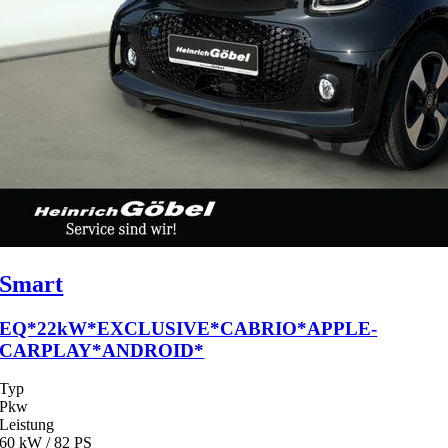
Smart
EQ*22kW*EXCLUSIVE*CABRIO*APPLE-
CARPLAY*ANDROID*
Typ
Pkw
Leistung
60 kW / 82 PS