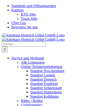
Skip
Standorte und Öffnungszeiten
to
Karriere
content
KFZ-Jobs
Truck-Jobs
Über Uns
Bewerten Sie uns
Suche
nach:
Service und Werkstatt
Alle Leistungen
Online Terminvereinbarung
Standort Neu-Isenburg
Standort Langen
Standort Dreieich
Standort Frankfurt
Standort Seligenstadt
Standort Hattersheim
Standort Kelkheim
Räder / Reifen
Unfallratgeber