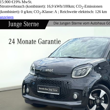
15.900 €
19% MwSt.
Stromverbrauch (kombiniert):
16,9 kWh/100km
;
CO
-Emissionen
2
(kombiniert):
0 g/km
;
CO
-Klasse:
A
;
Reichweite elektrisch:
126 km
2
anzeigen