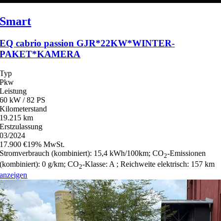
Smart
EQ cabrio passion GJR*22KW*WINTER-
PAKET*KAMERA
Typ
Pkw
Leistung
60 kW / 82 PS
Kilometerstand
19.215 km
Erstzulassung
03/2024
17.900 €
19% MwSt.
Stromverbrauch (kombiniert):
15,4 kWh/100km
;
CO
-Emissionen
2
(kombiniert):
0 g/km
;
CO
-Klasse:
A
;
Reichweite elektrisch:
157 km
2
anzeigen