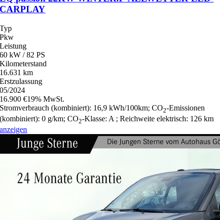
CARPLAY
Typ
Pkw
Leistung
60 kW / 82 PS
Kilometerstand
16.631 km
Erstzulassung
05/2024
16.900 €
19% MwSt.
Stromverbrauch (kombiniert):
16,9 kWh/100km
;
CO
-Emissionen
2
(kombiniert):
0 g/km
;
CO
-Klasse:
A
;
Reichweite elektrisch:
126 km
2
anzeigen