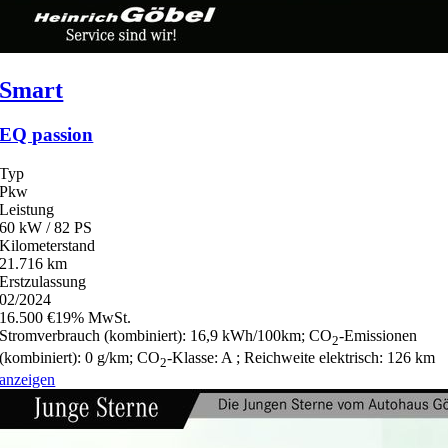
Smart
EQ passion
Typ
Pkw
Leistung
60 kW / 82 PS
Kilometerstand
21.716 km
Erstzulassung
02/2024
16.500 €
19% MwSt.
Stromverbrauch (kombiniert):
16,9 kWh/100km
;
CO
-Emissionen
2
(kombiniert):
0 g/km
;
CO
-Klasse:
A
;
Reichweite elektrisch:
126 km
2
anzeigen