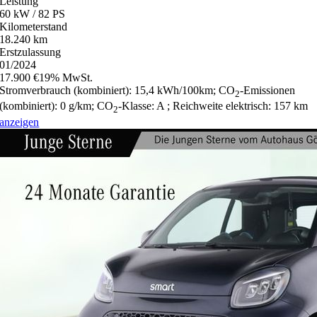
Leistung
60 kW / 82 PS
Kilometerstand
18.240 km
Erstzulassung
01/2024
17.900 €
19% MwSt.
Stromverbrauch (kombiniert):
15,4 kWh/100km
;
CO
-Emissionen
2
(kombiniert):
0 g/km
;
CO
-Klasse:
A
;
Reichweite elektrisch:
157 km
2
anzeigen