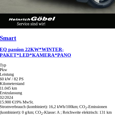
Smart
EQ passion 22KW*WINTER-
PAKET*LED*KAMERA*PANO
Typ
Pkw
Leistung
60 kW / 82 PS
Kilometerstand
11.045 km
Erstzulassung
02/2024
15.900 €
19% MwSt.
Stromverbrauch (kombiniert):
16,2 kWh/100km
;
CO
-Emissionen
2
(kombiniert):
0 g/km
;
CO
-Klasse:
A
;
Reichweite elektrisch:
131 km
2