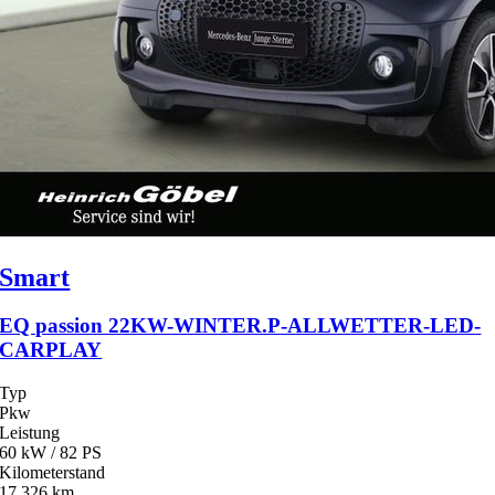
Smart
EQ passion 22KW-WINTER.P-ALLWETTER-LED-
CARPLAY
Typ
Pkw
Leistung
60 kW / 82 PS
Kilometerstand
17.326 km