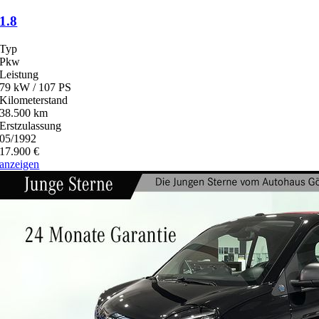
1.8
Typ
Pkw
Leistung
79 kW / 107 PS
Kilometerstand
38.500 km
Erstzulassung
05/1992
17.900 €
anzeigen