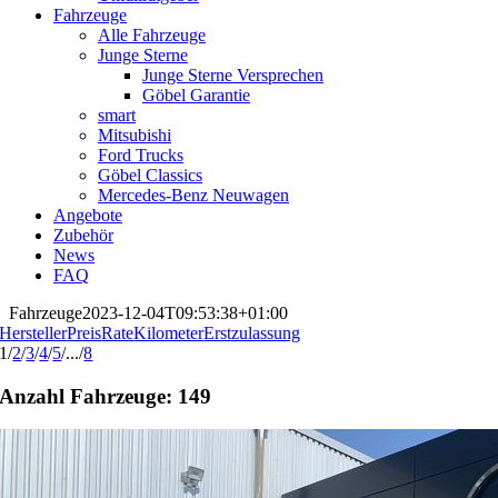
Fahrzeuge
Alle Fahrzeuge
Junge Sterne
Junge Sterne Versprechen
Göbel Garantie
smart
Mitsubishi
Ford Trucks
Göbel Classics
Mercedes-Benz Neuwagen
Angebote
Zubehör
News
FAQ
Fahrzeuge
2023-12-04T09:53:38+01:00
Hersteller
Preis
Rate
Kilometer
Erstzulassung
1
/
2
/
3
/
4
/
5
/
...
/
8
Anzahl Fahrzeuge:
149