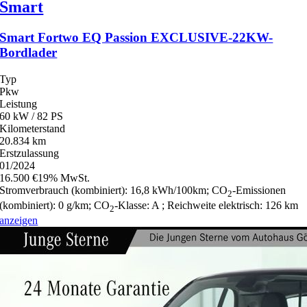
Smart
Smart Fortwo EQ Passion EXCLUSIVE-22KW-
Bordlader
Typ
Pkw
Leistung
60 kW / 82 PS
Kilometerstand
20.834 km
Erstzulassung
01/2024
16.500 €
19% MwSt.
Stromverbrauch (kombiniert):
16,8 kWh/100km
;
CO
-Emissionen
2
(kombiniert):
0 g/km
;
CO
-Klasse:
A
;
Reichweite elektrisch:
126 km
2
anzeigen