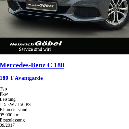
Mercedes-Benz
C 180
180 T Avantgarde
Typ
Pkw
Leistung
115 kW / 156 PS
Kilometerstand
95.000 km
Erstzulassung
09/2017