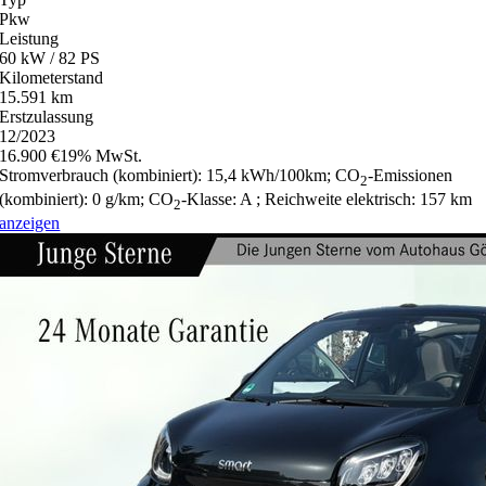
Pkw
Leistung
60 kW / 82 PS
Kilometerstand
15.591 km
Erstzulassung
12/2023
16.900 €
19% MwSt.
Stromverbrauch (kombiniert):
15,4 kWh/100km
;
CO
-Emissionen
2
(kombiniert):
0 g/km
;
CO
-Klasse:
A
;
Reichweite elektrisch:
157 km
2
anzeigen