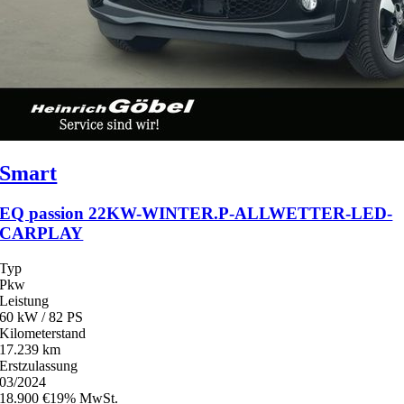
Smart
EQ passion 22KW-WINTER.P-ALLWETTER-LED-
CARPLAY
Typ
Pkw
Leistung
60 kW / 82 PS
Kilometerstand
17.239 km
Erstzulassung
03/2024
18.900 €
19% MwSt.