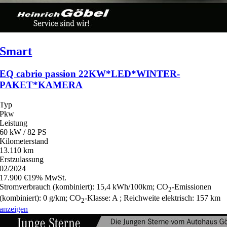
Smart
EQ cabrio passion 22KW*LED*WINTER-
PAKET*KAMERA
Typ
Pkw
Leistung
60 kW / 82 PS
Kilometerstand
13.110 km
Erstzulassung
02/2024
17.900 €
19% MwSt.
Stromverbrauch (kombiniert):
15,4 kWh/100km
;
CO
-Emissionen
2
(kombiniert):
0 g/km
;
CO
-Klasse:
A
;
Reichweite elektrisch:
157 km
2
anzeigen