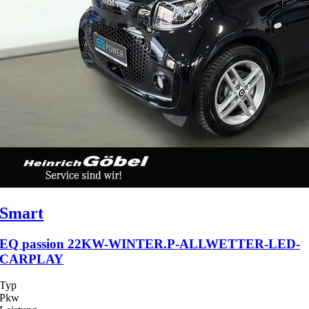
Smart
EQ passion 22KW-WINTER.P-ALLWETTER-LED-
CARPLAY
Typ
Pkw