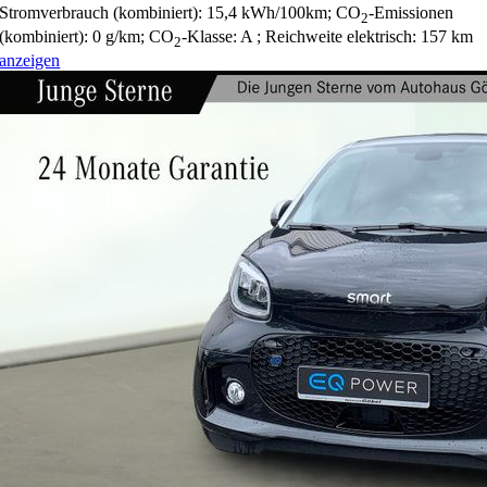
Stromverbrauch (kombiniert):
15,4 kWh/100km
;
CO
-Emissionen
2
(kombiniert):
0 g/km
;
CO
-Klasse:
A
;
Reichweite elektrisch:
157 km
2
anzeigen