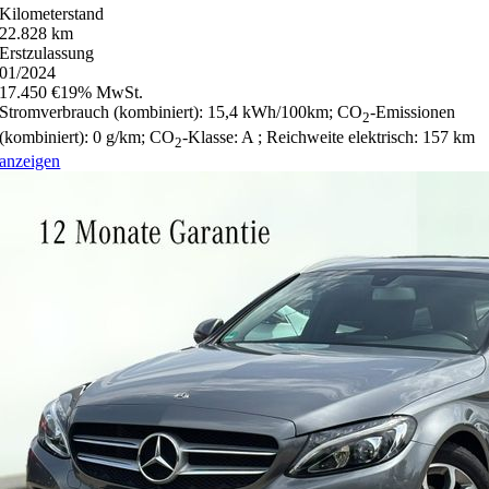
Kilometerstand
22.828 km
Erstzulassung
01/2024
17.450 €
19% MwSt.
Stromverbrauch (kombiniert):
15,4 kWh/100km
;
CO
-Emissionen
2
(kombiniert):
0 g/km
;
CO
-Klasse:
A
;
Reichweite elektrisch:
157 km
2
anzeigen