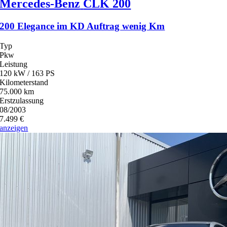
Mercedes-Benz
CLK 200
200 Elegance im KD Auftrag wenig Km
Typ
Pkw
Leistung
120 kW / 163 PS
Kilometerstand
75.000 km
Erstzulassung
08/2003
7.499 €
anzeigen