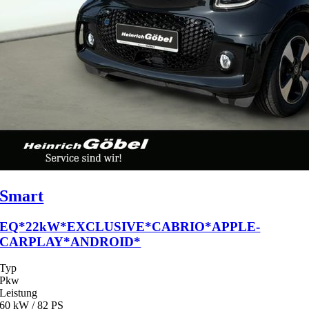
Smart
EQ*22kW*EXCLUSIVE*CABRIO*APPLE-
CARPLAY*ANDROID*
Typ
Pkw
Leistung
60 kW / 82 PS