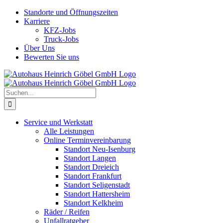
Skip
Standorte und Öffnungszeiten
to
Karriere
content
KFZ-Jobs
Truck-Jobs
Über Uns
Bewerten Sie uns
Suche
nach:
Service und Werkstatt
Alle Leistungen
Online Terminvereinbarung
Standort Neu-Isenburg
Standort Langen
Standort Dreieich
Standort Frankfurt
Standort Seligenstadt
Standort Hattersheim
Standort Kelkheim
Räder / Reifen
Unfallratgeber