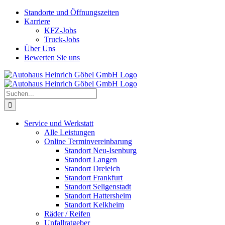
Skip
Standorte und Öffnungszeiten
to
Karriere
content
KFZ-Jobs
Truck-Jobs
Über Uns
Bewerten Sie uns
Suche
nach:
Service und Werkstatt
Alle Leistungen
Online Terminvereinbarung
Standort Neu-Isenburg
Standort Langen
Standort Dreieich
Standort Frankfurt
Standort Seligenstadt
Standort Hattersheim
Standort Kelkheim
Räder / Reifen
Unfallratgeber