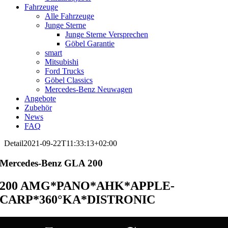
Fahrzeuge
Alle Fahrzeuge
Junge Sterne
Junge Sterne Versprechen
Göbel Garantie
smart
Mitsubishi
Ford Trucks
Göbel Classics
Mercedes-Benz Neuwagen
Angebote
Zubehör
News
FAQ
Detail
2021-09-22T11:33:13+02:00
Mercedes-Benz
GLA 200
200 AMG*PANO*AHK*APPLE-
CARP*360°KA*DISTRONIC