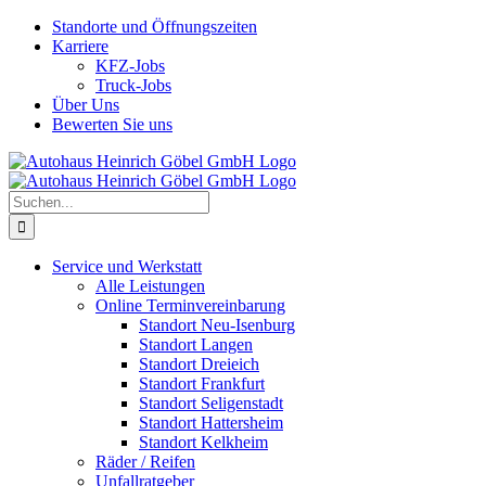
Skip
Standorte und Öffnungszeiten
to
Karriere
content
KFZ-Jobs
Truck-Jobs
Über Uns
Bewerten Sie uns
Suche
nach:
Service und Werkstatt
Alle Leistungen
Online Terminvereinbarung
Standort Neu-Isenburg
Standort Langen
Standort Dreieich
Standort Frankfurt
Standort Seligenstadt
Standort Hattersheim
Standort Kelkheim
Räder / Reifen
Unfallratgeber