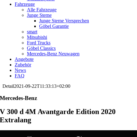
Fahrzeuge
Alle Fahrzeuge
Junge Sterne
Junge Sterne Versprechen
Göbel Garantie
smart
Mitsubishi
Ford Trucks
Göbel Classics
Mercedes-Benz Neuwagen
Angebote
Zubehör
News
FAQ
Detail
2021-09-22T11:33:13+02:00
Mercedes-Benz
V 300 d 4M Avantgarde Edition 2020
Extralang