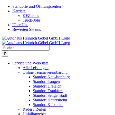
Skip
Standorte und Öffnungszeiten
to
Karriere
content
KFZ-Jobs
Truck-Jobs
Über Uns
Bewerten Sie uns
Suche
nach:
Service und Werkstatt
Alle Leistungen
Online Terminvereinbarung
Standort Neu-Isenburg
Standort Langen
Standort Dreieich
Standort Frankfurt
Standort Seligenstadt
Standort Hattersheim
Standort Kelkheim
Räder / Reifen
Unfallratgeber