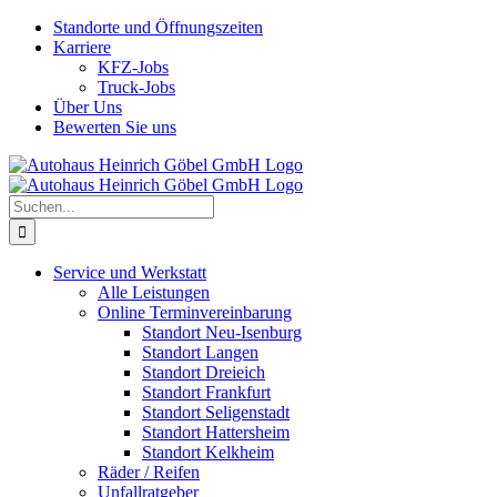
Skip
Standorte und Öffnungszeiten
to
Karriere
content
KFZ-Jobs
Truck-Jobs
Über Uns
Bewerten Sie uns
Suche
nach:
Service und Werkstatt
Alle Leistungen
Online Terminvereinbarung
Standort Neu-Isenburg
Standort Langen
Standort Dreieich
Standort Frankfurt
Standort Seligenstadt
Standort Hattersheim
Standort Kelkheim
Räder / Reifen
Unfallratgeber