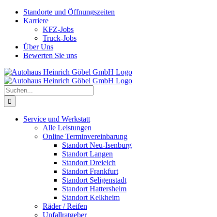
Skip
Standorte und Öffnungszeiten
to
Karriere
content
KFZ-Jobs
Truck-Jobs
Über Uns
Bewerten Sie uns
Suche
nach:
Service und Werkstatt
Alle Leistungen
Online Terminvereinbarung
Standort Neu-Isenburg
Standort Langen
Standort Dreieich
Standort Frankfurt
Standort Seligenstadt
Standort Hattersheim
Standort Kelkheim
Räder / Reifen
Unfallratgeber