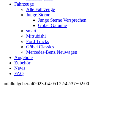
Fahrzeuge
Alle Fahrzeuge
Junge Sterne
Junge Sterne Versprechen
Göbel Garantie
smart
Mitsubishi
Ford Trucks
Göbel Classics
Mercedes-Benz Neuwagen
Angebote
Zubehör
News
FAQ
unfallratgeber-alt
2023-04-05T22:42:37+02:00
Ein
Unfall kann leider
jedem passieren.