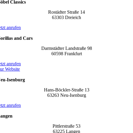
öbel Classics
Rostädter Straße 14
63303 Dreieich
etzt anrufen
orillas and Cars
Darmstädter Landstraße 98
60598 Frankfurt
etzt anrufen
ur Website
eu-Isenburg
Hans-Böckler-Straße 13
63263 Neu-Isenburg
etzt anrufen
angen
Pittlerstraße 53
63225 Langen