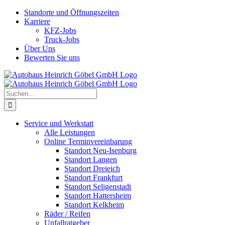
Skip
Standorte und Öffnungszeiten
to
Karriere
content
KFZ-Jobs
Truck-Jobs
Über Uns
Bewerten Sie uns
Suche
nach:
Service und Werkstatt
Alle Leistungen
Online Terminvereinbarung
Standort Neu-Isenburg
Standort Langen
Standort Dreieich
Standort Frankfurt
Standort Seligenstadt
Standort Hattersheim
Standort Kelkheim
Räder / Reifen
Unfallratgeber