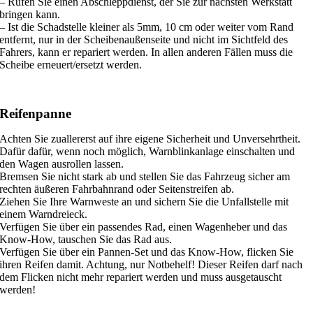
– Rufen Sie einen Abschleppdienst, der Sie zur nächsten Werkstatt
bringen kann.
– Ist die Schadstelle kleiner als 5mm, 10 cm oder weiter vom Rand
entfernt, nur in der Scheibenaußenseite und nicht im Sichtfeld des
Fahrers, kann er repariert werden. In allen anderen Fällen muss die
Scheibe erneuert/ersetzt werden.
Reifenpanne
Achten Sie zuallererst auf ihre eigene Sicherheit und Unversehrtheit.
Dafür dafür, wenn noch möglich, Warnblinkanlage einschalten und
den Wagen ausrollen lassen.
Bremsen Sie nicht stark ab und stellen Sie das Fahrzeug sicher am
rechten äußeren Fahrbahnrand oder Seitenstreifen ab.
Ziehen Sie Ihre Warnweste an und sichern Sie die Unfallstelle mit
einem Warndreieck.
Verfügen Sie über ein passendes Rad, einen Wagenheber und das
Know-How, tauschen Sie das Rad aus.
Verfügen Sie über ein Pannen-Set und das Know-How, flicken Sie
ihren Reifen damit. Achtung, nur Notbehelf! Dieser Reifen darf nach
dem Flicken nicht mehr repariert werden und muss ausgetauscht
werden!