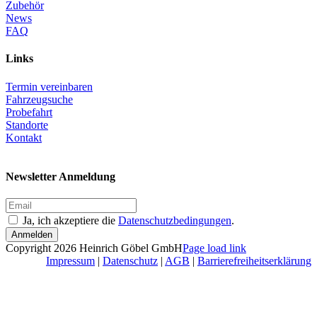
Zubehör
News
FAQ
Links
Termin vereinbaren
Fahrzeugsuche
Probefahrt
Standorte
Kontakt
Newsletter Anmeldung
Ja, ich akzeptiere die
Datenschutzbedingungen
.
Anmelden
Facebook
Instagram
LinkedIn
Xing
Copyright 2026 Heinrich Göbel GmbH
Page load link
Nach
Impressum
|
Datenschutz
|
AGB
|
Barrierefreiheitserklärung
oben