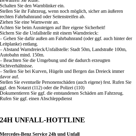
Bewahren Sie Ruhe.
Schalten Sie den Warnblinker ein.
Stellen Sie ihr Fahrzeug, wenn noch möglich, sicher am äußeren
rechten Fahrbahnrand oder Seitenstreifen ab.
Ziehen Sie eine Warnweste an.
Achten Sie beim Aussteigen auf Ihre eigene Sicherheit!
Sichern Sie die Unfallstelle mit einem Warndreieck:
– Gehen Sie dafür außen am Fahrbahnrand (oder ggf. auch hinter der
Leitplanke) entlang.
– Abstand Warndreieck/Unfallstelle: Stadt 50m, Landstraße 100m,
Autobahn mind. 150m.
– Beachten Sie die Umgebung und die dadurch erzeugten
Sichtverhältnisse.
– Stellen Sie bei Kurven, Hügeln und Bergen das Dreieck immer
davor auf.
Stellen Sie eventuelle Personenschäden (auch eigene) fest. Rufen Sie
ggf. den Notarzt (112) oder die Polizei (110)
Dokumentieren Sie ggf. die entstandenen Schäden am Fahrzeug.
Rufen Sie ggf. einen Abschleppdienst
24H
UNFALL-HOTTLINE
Mercedes-Benz Service 24h und Unfall